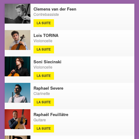
Clemens van der Feen
Contrebassiste
LA SUITE
Lois TORINA
Violoncelle
LA SUITE
Soni Siecinski
Violoncelle
LA SUITE
Raphael Severe
Clarinette
LA SUITE
Raphaël Feuillâtre
Guitare
LA SUITE