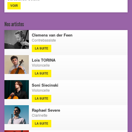
VOIR
Nos artistes
Clemens van der Feen
Contrebassiste
LA SUITE
Lois TORINA
Violoncelle
LA SUITE
Soni Siecinski
Violoncelle
LA SUITE
Raphael Severe
Clarinette
LA SUITE