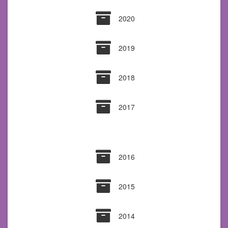
Archives 2020
2020
Archives 2019
2019
Archives 2018
2018
Archives 2017
2017
Archives 2016
2016
Archives 2015
2015
Archives 2014
2014