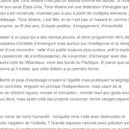
e parce que Tons Voisins n’est pas un festival comme les autres : à l’im
nt aux seuls États-Unis, Tons Voisins est une fédération d’énergies qui
 qui s’est construite, inventée peu à peu à partir de multiples éléments ;
issage. Tons Voisins, c’est Albi, et ce n’est pas un hasard si, comme 
nyme, au fil des ans, d’utopie positive, d’engagement, d’inventivité.
éresser à un pays qui a des racines jeunes, et donc programmer 80% d
siasme d’artistes d’envergure mais surtout sur l’intelligence et la récep
ri d’une rencontre : celle d’un public toujours plus curieux, prêt à expl
e passionner, de s’enthousiasmer, de s’exprimer, d’échanger avec des
re côté de l’Atlantique, voire des bords du Pacifique. Et parce que c
vons qu’il existe, que cette édition a pu prendre forme.
berté et pays d’esclavage croyant à l’égalité mais pratiquant la ségréga
ion contrôlée, érigeant en principe l’indépendance, mais usant de la
 où se côtoient rigueur morale et corruption ; monde neuf aux goûts so
reux liens, mais ayant créé ses propres coutumes; terres vierges cepen
n miroir de notre humanité : conquête rime-t-elle avec destruction et
c négation de l’individu ? Grands espaces naturels avec pollution e
radictions, le continent américain fascine et incite à une remise en quest