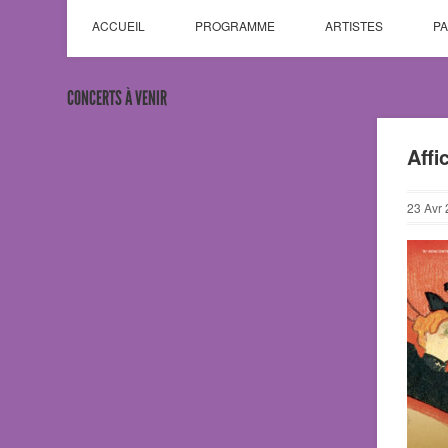
ACCUEIL
PROGRAMME
ARTISTES
P
CONCERTS À VENIR
Affi
23
Avr