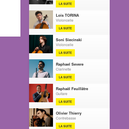
LA SUITE
Lois TORINA
Violoncelle
LA SUITE
Soni Siecinski
Violoncelle
LA SUITE
Raphael Severe
Clarinette
LA SUITE
Raphaël Feuillâtre
Guitare
LA SUITE
Olivier Thierry
Contrebasse
LA SUITE