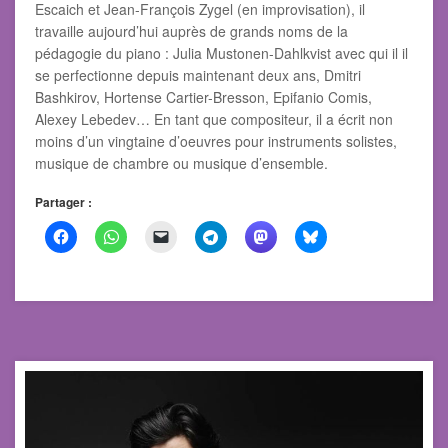
Escaich et Jean-François Zygel (en improvisation), il
travaille aujourd’hui auprès de grands noms de la
pédagogie du piano : Julia Mustonen-Dahlkvist avec qui il il
se perfectionne depuis maintenant deux ans, Dmitri
Bashkirov, Hortense Cartier-Bresson, Epifanio Comis,
Alexey Lebedev… En tant que compositeur, il a écrit non
moins d’un vingtaine d’oeuvres pour instruments solistes,
musique de chambre ou musique d’ensemble.
Partager :