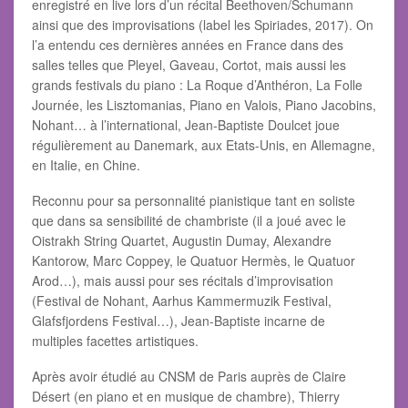
enregistré en live lors d’un récital Beethoven/Schumann
ainsi que des improvisations (label les Spiriades, 2017). On
l’a entendu ces dernières années en France dans des
salles telles que Pleyel, Gaveau, Cortot, mais aussi les
grands festivals du piano : La Roque d’Anthéron, La Folle
Journée, les Lisztomanias, Piano en Valois, Piano Jacobins,
Nohant… à l’international, Jean-Baptiste Doulcet joue
régulièrement au Danemark, aux Etats-Unis, en Allemagne,
en Italie, en Chine.
Reconnu pour sa personnalité pianistique tant en soliste
que dans sa sensibilité de chambriste (il a joué avec le
Oistrakh String Quartet, Augustin Dumay, Alexandre
Kantorow, Marc Coppey, le Quatuor Hermès, le Quatuor
Arod…), mais aussi pour ses récitals d’improvisation
(Festival de Nohant, Aarhus Kammermuzik Festival,
Glafsfjordens Festival…), Jean-Baptiste incarne de
multiples facettes artistiques.
Après avoir étudié au CNSM de Paris auprès de Claire
Désert (en piano et en musique de chambre), Thierry