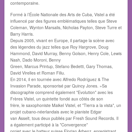
contemporaine.
Formé à l’École Nationale des Arts de Cuba, Vistel a été
influencé par des figures emblématiques telles que Steve
Coleman, Wynton Marsalis, Nicholas Payton, Steve Turre et
Barry Harris.
Depuis 2005, vivant en Europe, il partage la scène avec
des légendes du jazz telles que Roy Hargrove, Doug
Hammond, David Murray, Benny Golson, Henry Cole, Lewis
Nash, Dado Moroni, Benny
Green, Marcus Printup, Stefano Bedetti, Gary Thomas,
David Virelles et Roman Filiu.
En 2014, il en tournée avec Alfredo Rodríguez & The
Invasion Parade, sponsorisé par Quincy Jones. »Sa
discographie comprend également *Evolution* avec les
Frères Vistel, un quintette fondé aux côtés de son
frère, le saxophoniste Maikel Vistel, et *Tierra a la vista*, un
projet cubano-néerlandais avec le pianiste Edgar
van Asselt, tous deux publiés par Fresh Sound Records. Il
a également participé à la *Convergence*
projet avec le batteur suisse Florian Arbenz, enregistrant