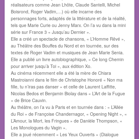
réalisateurs comme Jean Lhôte, Claude Santelli, Michel
Boisrond, Roger Vadim,…) où elle incarne des
personnages forts, adaptés de la littérature et de la réalité,
tels que Marie Curie ou Jenny Marx. On l’a vu dans la mini
série sur France 3 « Jusqu’au Dernier ».
Elle a créé un spectacle de chansons, « L’Homme Rêvé »,
au Théâtre des Bouffes du Nord et en tournée, sur des
textes de Roger Vadim et musiques de Jean Marie Senia.
Elle a publié un livre autobiographique, « Ce long Chemin
pour arriver jusqu’à Toi », aux édition Xo.
Au cinéma récemment elle a été la mère de Chiara
Mastroianni dans le film de Christophe Honoré « Non ma
fille, tu n’iras pas danser » et celle de Laurent Laffitte,
Nicolas Bedos et Benjamin Biolay dans « L’Art de la Fugue
» de Brice Cauvin.
Au théâtre, on l’a vu à Paris et en tournée dans : « L’Allée
du Roi » de Françoise Chandernagor, « Opening Night », «
L’Amour, la Mort, les Fringues » de Danièle Thompson, «
Les Monologues du Vagin ».
Elle a joué récemment « Les Yeux Ouverts » (Dialogue