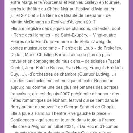
entre Marguerite Yourcenar et Mathieu Galley) en tournée,
après le théâtre du Chêne Noir au Festival d’Avignon en
juillet 2015 et « La Reine de Beauté de Leenane » de
Martin McDonagh au Festival d’Avignon 2017
Elle a enregistré des disques de chansons, de textes, dont
« Terre des Hommes » de Saint-Exupéry, « Vingt-quatre
Heures de la Vie d’une Femme » de Stefan Zweig, de
contes musicaux comme « Pierre et le Loup » de Prokofiev.
De fait, Marie-Christine Barrault aime de plus en plus
travailler en compagnie de musiciens – de solistes (Pascal
Contet, Jean-Patrice Brosse, Yves Henry, François Frédéric
Guy, …), -d’orchestres de chambre (Quatuor Ludwig,…)
sur des spectacles mêlant musique et texte. Reconnue
aujourd’hui comme une des plus mélomanes des actrices
françaises, elle est depuis 2007 présidente d’honneur des
Fêtes romantiques de Nohant, festival qui se tient dans le
Berry autour du souvenir de George Sand et de Chopin.
Elle a joué à Paris au Théâtre Rive gauche la pièce «
Confidences » qui sera en tournée dans toute la France.
Elle crée à Avignon en juillet 2021, « De Roc et d’Écumes
», spectacle autour du poète Eugène Guillevic, mis en