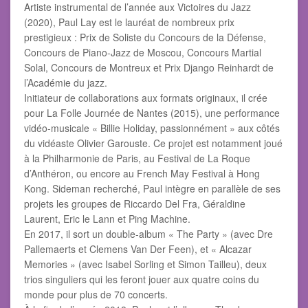
Artiste instrumental de l’année aux Victoires du Jazz
(2020), Paul Lay est le lauréat de nombreux prix
prestigieux : Prix de Soliste du Concours de la Défense,
Concours de Piano-Jazz de Moscou, Concours Martial
Solal, Concours de Montreux et Prix Django Reinhardt de
l’Académie du jazz.
Initiateur de collaborations aux formats originaux, il crée
pour La Folle Journée de Nantes (2015), une performance
vidéo-musicale « Billie Holiday, passionnément » aux côtés
du vidéaste Olivier Garouste. Ce projet est notamment joué
à la Philharmonie de Paris, au Festival de La Roque
d’Anthéron, ou encore au French May Festival à Hong
Kong. Sideman recherché, Paul intègre en parallèle de ses
projets les groupes de Riccardo Del Fra, Géraldine
Laurent, Eric le Lann et Ping Machine.
En 2017, il sort un double-album « The Party » (avec Dre
Pallemaerts et Clemens Van Der Feen), et « Alcazar
Memories » (avec Isabel Sorling et Simon Tailleu), deux
trios singuliers qui les feront jouer aux quatre coins du
monde pour plus de 70 concerts.