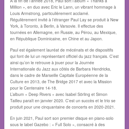
À la fin de l’année 2018, Paul sort l’album « Thanks a
Million », en duo avec Eric le Lann, un vibrant hommage à
Louis Armstrong, particulièrement acclamé.
Régulièrement invité à l’étranger Paul Lay se produit à New
York, à Toronto, à Berlin, à Varsovie. Il effectue des
tournées en Allemagne, en Russie, au Pérou, au Mexique,
en République Dominicaine, en Chine et au Japon.
Paul est également lauréat de mécénats et de dispositifs
qui font de lui un représentant officiel du jazz français. C’est
ainsi qu’on le retrouve à jouer pour la Journée
Internationale du Jazz aux côtés de Barbara Hendricks,
dans le cadre de Marseille Capitale Européenne de la
Culture en 2013, de The Bridge 2017 et avec la Mission
pour le Centenaire 14-18.
L’album « Deep Rivers » avec Isabel Sörling et Simon
Tailleu paraît en janvier 2020. C’est un succès et le trio se
produit pour une cinquantaine de concerts en 2020-2021.
En juin 2021, Paul sort son premier disque en piano-solo
sous le label Gazebo : « Full Solo », consacré à des