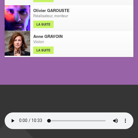
Olivier GAROUSTE
Réalisateur, monteur
LA SUITE
Anne GRAVOIN
Violon
LA SUITE