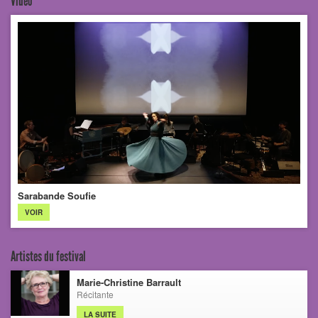
Vidéo
Sarabande Soufie
VOIR
Artistes du festival
Marie-Christine Barrault
Récitante
LA SUITE