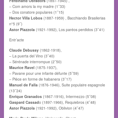
Ferdinand Obradors
(1897-1945) ,
– Com amors la my madre (1’’33)
– Dos conatore populares (1’’15)
Hector Villa Lobos
(1887-1959) , Bacchiando Brasilerias
n°5 (9’’)
Astor Piazzola
(1921-1992), Los paréos perdidos (3’’41)
Entr’acte
Claude Debussy
(1862-1918),
– La puerta del Vino (3’’40)
– Sérénade interrompue (2’’50)
Maurice Ravel
(1875-1937),
– Pavane pour une infante défunte (5’’59)
– Pièce en forme de habanera (3’’17)
Manuel de Falla
(1876-1946), Suite populaire espagnole
(13’’24)
Enrique Granados
(1867-1916), Intermezzo (5’’08)
Gaspard Cassad
o (1897-1966), Requiebros (4’’48)
Astor Piazzola
(1921-1992), Oblivion (4’’47)