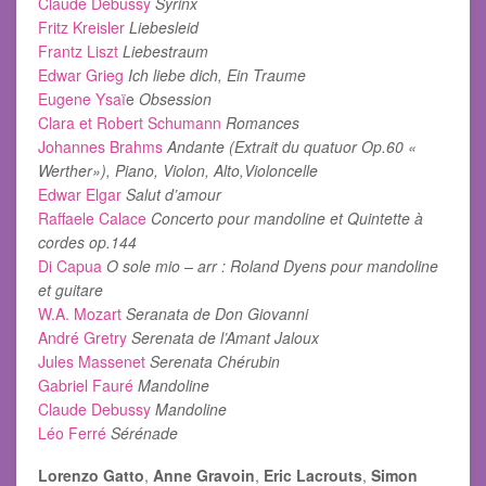
Claude Debussy
Syrinx
Fritz Kreisler
Liebesleid
Frantz Liszt
Liebestraum
Edwar Grieg
Ich liebe dich, Ein Traume
Eugene Ysaï
e
Obsession
Clara et Robert Schumann
Romances
Johannes Brahms
Andante (Extrait du quatuor Op.60 «
Werther»), Piano, Violon, Alto,Violoncelle
Edwar Elgar
Salut d’amour
Raffaele Calace
Concerto pour mandoline et Quintette à
cordes op.144
Di Capua
O sole mio – arr : Roland Dyens pour mandoline
et guitare
W.A. Mozart
Seranata de Don Giovanni
André Gretry
Serenata de l’Amant Jaloux
Jules Massenet
Serenata Chérubin
Gabriel Fauré
Mandoline
Claude Debussy
Mandoline
Léo Ferré
Sérénade
Lorenzo Gatto
,
Anne Gravoin
,
Eric Lacrouts
,
Simon