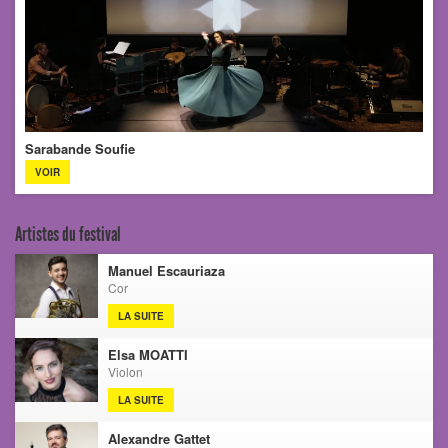
Sarabande Soufie
VOIR
Artistes du festival
Manuel Escauriaza
Cor
LA SUITE
Elsa MOATTI
Violon
LA SUITE
Alexandre Gattet