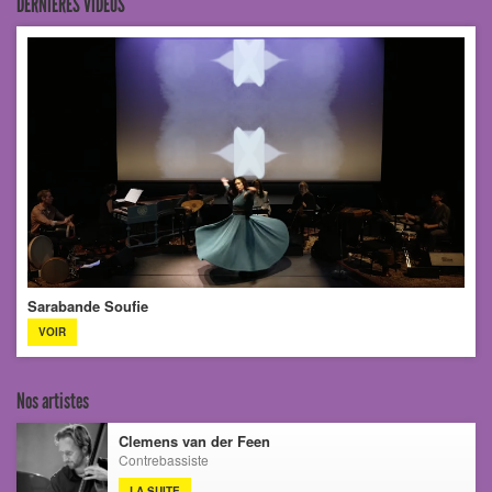
DERNIÈRES VIDEOS
Sarabande Soufie
VOIR
Nos artistes
Clemens van der Feen
Contrebassiste
LA SUITE