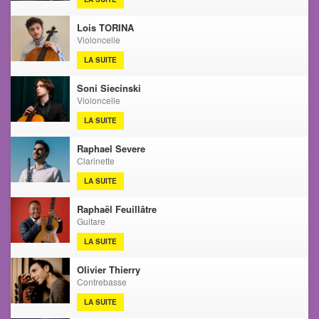
Lois TORINA
Violoncelle
LA SUITE
Soni Siecinski
Violoncelle
LA SUITE
Raphael Severe
Clarinette
LA SUITE
Raphaël Feuillâtre
Guitare
LA SUITE
Olivier Thierry
Contrebasse
LA SUITE