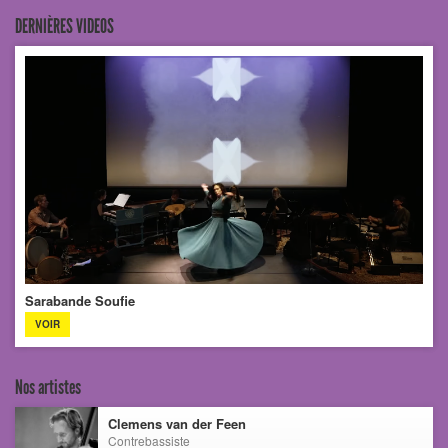
DERNIÈRES VIDEOS
Sarabande Soufie
VOIR
Nos artistes
Clemens van der Feen
Contrebassiste