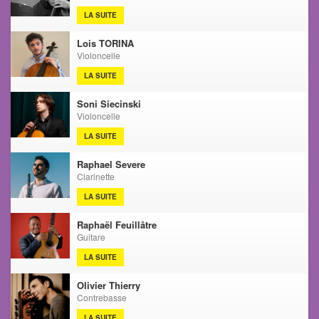
LA SUITE
Lois TORINA
Violoncelle
LA SUITE
Soni Siecinski
Violoncelle
LA SUITE
Raphael Severe
Clarinette
LA SUITE
Raphaël Feuillâtre
Guitare
LA SUITE
Olivier Thierry
Contrebasse
LA SUITE