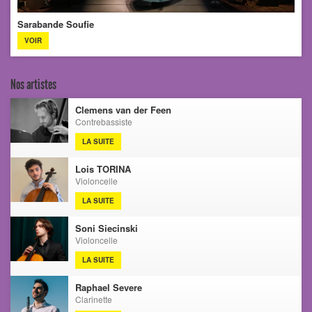
Sarabande Soufie
VOIR
Nos artistes
Clemens van der Feen
Contrebassiste
LA SUITE
Lois TORINA
Violoncelle
LA SUITE
Soni Siecinski
Violoncelle
LA SUITE
Raphael Severe
Clarinette