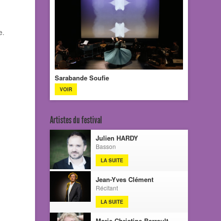
e.
Sarabande Soufie
VOIR
Artistes du festival
Julien HARDY
Basson
LA SUITE
Jean-Yves Clément
Récitant
LA SUITE
Marie-Christine Barrault