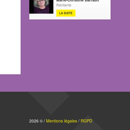
Récitante
LA SUITE
2026 © /
Mentions légales
/
RGPD