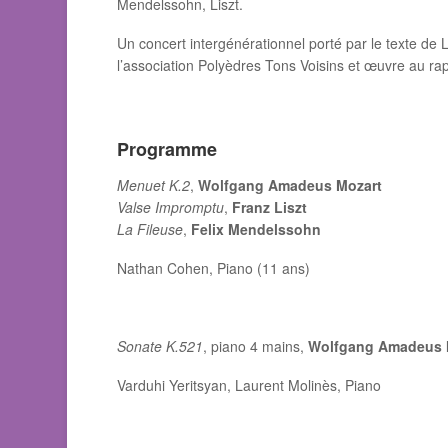
Mendelssohn, Liszt.
Un concert intergénérationnel porté par le texte de L
l’association Polyèdres Tons Voisins et œuvre au rap
Programme
Menuet K.2
,
Wolfgang Amadeus Mozart
Valse Impromptu
,
Franz Liszt
La Fileuse
,
Felix Mendelssohn
Nathan Cohen, Piano (11 ans)
Sonate K.521
, piano 4 mains,
Wolfgang Amadeus 
Varduhi Yeritsyan, Laurent Molinès, Piano