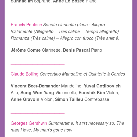
Sunhae Im
Soprano,
Anne Le Bozec
Piano
______________________
Francis Poulenc
Sonate clarinette piano : Allegro
tristamente (Allegretto – Très calme – Tempo allegretto) –
Romanza (Très calme) – Allegro con fuoco (Très animé)
Jérôme Comte
Clarinette,
Denis Pascal
Piano
______________________
Claude Bolling
Concertino Mandoline et Quintette à Cordes
Vincent Beer-Demander
Mandoline,
Yuval Gotlibovich
Alto,
Sung-Won Yang
Violoncelle,
Eunshik Kim
Violon,
Anne Gravoin
Violon,
Simon Tailleu
Contrebasse
______________________
Georges Gershwin
Summertime, It ain’t necessary so, The
man I love, My man’s gone now