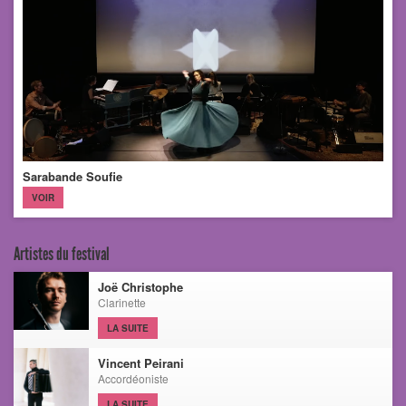
Sarabande Soufie
VOIR
Artistes du festival
Joë Christophe
Clarinette
LA SUITE
Vincent Peirani
Accordéoniste
LA SUITE