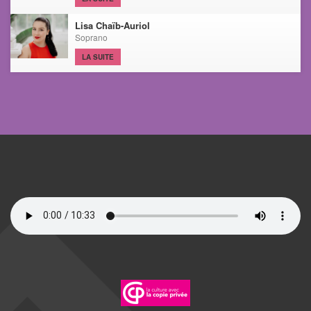
Lisa Chaïb-Auriol
Soprano
LA SUITE