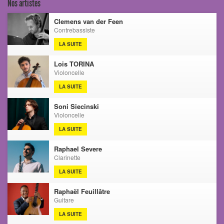
Nos artistes
Clemens van der Feen
Contrebassiste
LA SUITE
Lois TORINA
Violoncelle
LA SUITE
Soni Siecinski
Violoncelle
LA SUITE
Raphael Severe
Clarinette
LA SUITE
Raphaël Feuillâtre
Guitare
LA SUITE