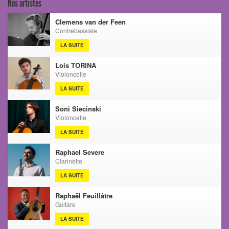
Nos artistes
Clemens van der Feen
Contrebassiste
LA SUITE
Lois TORINA
Violoncelle
LA SUITE
Soni Siecinski
Violoncelle
LA SUITE
Raphael Severe
Clarinette
LA SUITE
Raphaël Feuillâtre
Guitare
LA SUITE