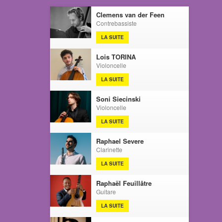
Clemens van der Feen
Contrebassiste
LA SUITE
Lois TORINA
Violoncelle
LA SUITE
Soni Siecinski
Violoncelle
LA SUITE
Raphael Severe
Clarinette
LA SUITE
Raphaël Feuillâtre
Guitare
LA SUITE