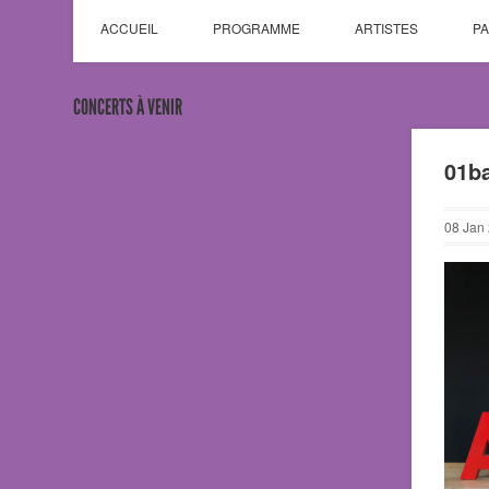
ACCUEIL
PROGRAMME
ARTISTES
P
CONCERTS À VENIR
01b
08
Jan