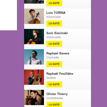
LA SUITE
Lois TORINA
Violoncelle
LA SUITE
Soni Siecinski
Violoncelle
LA SUITE
Raphael Severe
Clarinette
LA SUITE
Raphaël Feuillâtre
Guitare
LA SUITE
Olivier Thierry
Contrebasse
LA SUITE