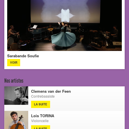
Sarabande Soufie
VOIR
Nos artistes
Clemens van der Feen
Contrebassiste
LA SUITE
Lois TORINA
Violoncelle
LA SUITE