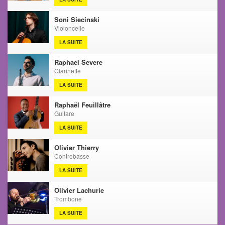
Soni Siecinski
Violoncelle
LA SUITE
Raphael Severe
Clarinette
LA SUITE
Raphaël Feuillâtre
Guitare
LA SUITE
Olivier Thierry
Contrebasse
LA SUITE
Olivier Lachurie
Trombone
LA SUITE