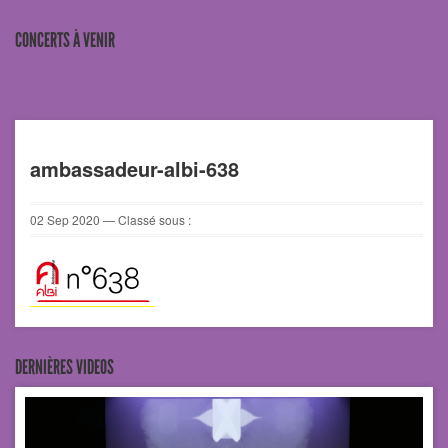
CONCERTS À VENIR
ambassadeur-albi-638
02
Sep
2020
— Classé sous :
DERNIÈRES VIDEOS