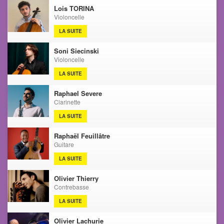
Lois TORINA
Violoncelle
LA SUITE
Soni Siecinski
Violoncelle
LA SUITE
Raphael Severe
Clarinette
LA SUITE
Raphaël Feuillâtre
Guitare
LA SUITE
Olivier Thierry
Contrebasse
LA SUITE
Olivier Lachurie