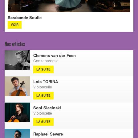
Sarabande Soufie
VOIR
Nos artistes
Clemens van der Feen
Contrebassiste
LA SUITE
Lois TORINA
Violoncelle
LA SUITE
Soni Siecinski
Violoncelle
LA SUITE
Raphael Severe