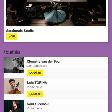
Sarabande Soufie
VOIR
Nos artistes
Clemens van der Feen
Contrebassiste
LA SUITE
Lois TORINA
Violoncelle
LA SUITE
Soni Siecinski
Violoncelle