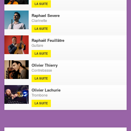
LA SUITE
Raphael Severe
Clarinette
LA SUITE
Raphaël Feuillâtre
Guitare
LA SUITE
Olivier Thierry
Contrebasse
LA SUITE
Olivier Lachurie
Trombone
LA SUITE