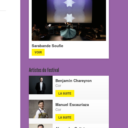
Sarabande Soufie
VOIR
Artistes du festival
Benjamin Chareyron
Cor
LA SUITE
Manuel Escauriaza
Cor
LA SUITE