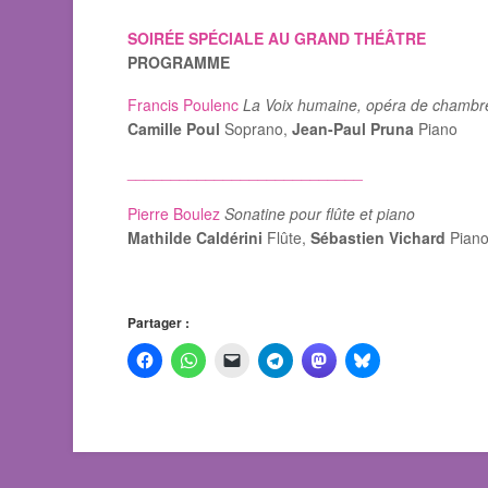
SOIRÉE SPÉCIALE AU GRAND THÉÂTRE
PROGRAMME
Francis Poulenc
La Voix humaine, opéra de chambr
Camille Poul
Soprano,
Jean-Paul Pruna
Piano
___________________________
Pierre Boulez
Sonatine pour flûte et piano
Mathilde Caldérini
Flûte,
Sébastien Vichard
Pian
Partager :