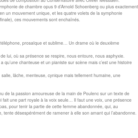
a Symphonie de chambre opus 9 d’Arnold Schoenberg ou plus exactement
me en un mouvement unique, et les quatre volets de la symphonie
 finale), ces mouvements sont enchaînés.
au téléphone, prosaïque et sublime… Un drame où le deuxième
e de lui, où sa présence se respire, nous entoure, nous asphyxie.
y a qu’une chanteuse et un pianiste sur scène mais c’est une histoire
 salie, lâche, menteuse, cynique mais tellement humaine, une
nu de la passion amoureuse de la main de Poulenc sur un texte de
i fait une part royale à la voix seule… Il faut une voix, une présence
pas, pour tenir la partie de cette femme abandonnée, qui, au
e, tente désespérément de ramener à elle son amant qui l’abandonne.