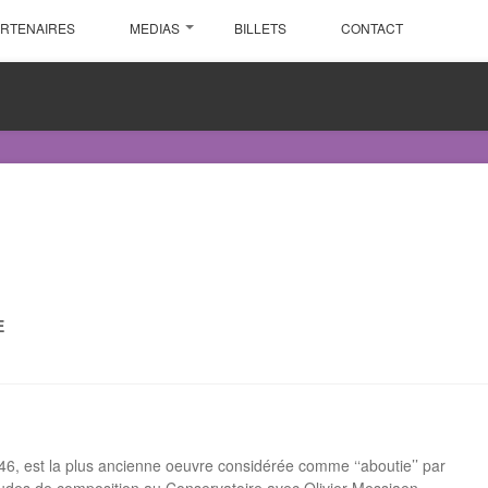
ARTENAIRES
MEDIAS
BILLETS
CONTACT
E
46, est la plus ancienne oeuvre considérée comme ‘‘aboutie’’ par
études de composition au Conservatoire avec Olivier Messiaen.