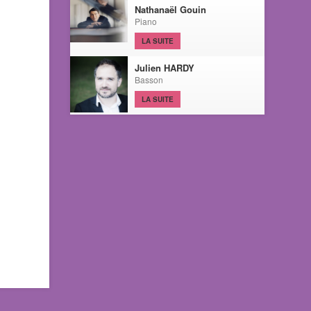
Nathanaël Gouin
Piano
LA SUITE
Julien HARDY
Basson
LA SUITE