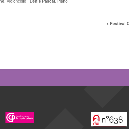
one
, Violoncelle |
Denis Pascal
, Piano
> Festival 