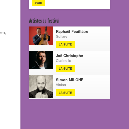
VOIR
Artistes du festival
Raphaël Feuillâtre
ven,
Guitare
LA SUITE
Joë Christophe
Clarinette
LA SUITE
Simon MILONE
Violon
LA SUITE