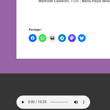
Mathilde Caldérini
, Flûte |
Marie-Paule Mil
Partager :