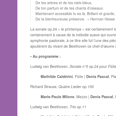
De tes arbres et de tes ciels bleus,
De ton parfum et de tes chants d’oiseaux.
Maintenant accessible tu es là, Brillant et graci
De ta bienheureuse présence. » Herman Hesse
La sonate op.24 « le printemps » est certainement 
certainement à cause de la mélodie suave qui ouvr
symphonie pastorale, à ce titre elle fut l’une des piè
ajoutèrent du vivant de Beethoven ce chef-d’œuvre à
• Au programme :
Ludwig van Beethoven,
Sonate n°5 op.24 pour Flûte
Mathilde Caldérini
, Flûte |
Denis Pascal
, Pi
Richard Strauss,
Quatre Lieder op.150
Marie-Paule Milone
, Mezzo |
Denis Pascal
,
Ludwig van Beethoven,
Trio op.11