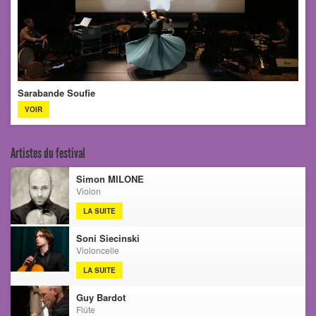
Sarabande Soufie
VOIR
Artistes du festival
Simon MILONE
Violon
LA SUITE
Soni Siecinski
Violoncelle
LA SUITE
Guy Bardot
Flûte