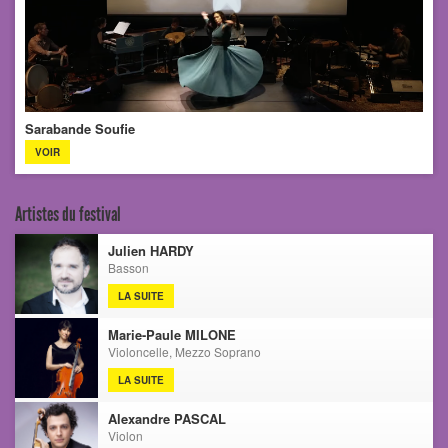
Sarabande Soufie
VOIR
Artistes du festival
Julien HARDY
Basson
LA SUITE
Marie-Paule MILONE
Violoncelle, Mezzo Soprano
LA SUITE
Alexandre PASCAL
Violon