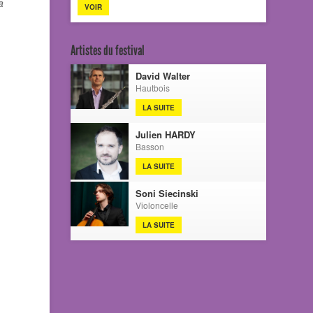
a
VOIR
Artistes du festival
David Walter
Hautbois
LA SUITE
Julien HARDY
Basson
LA SUITE
Soni Siecinski
Violoncelle
LA SUITE