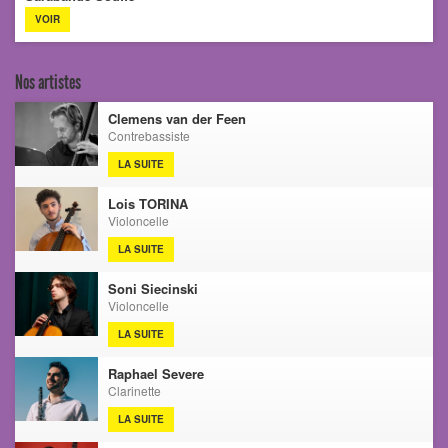
VOIR
Nos artistes
Clemens van der Feen
Contrebassiste
LA SUITE
Lois TORINA
Violoncelle
LA SUITE
Soni Siecinski
Violoncelle
LA SUITE
Raphael Severe
Clarinette
LA SUITE