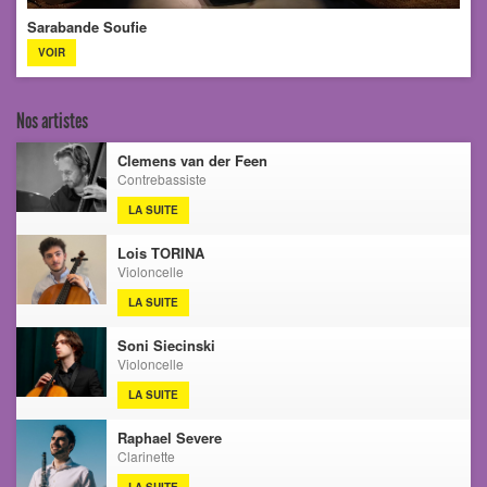
Sarabande Soufie
VOIR
Nos artistes
Clemens van der Feen
Contrebassiste
LA SUITE
Lois TORINA
Violoncelle
LA SUITE
Soni Siecinski
Violoncelle
LA SUITE
Raphael Severe
Clarinette
LA SUITE