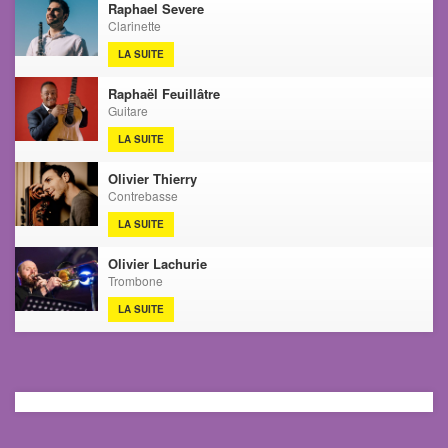
Raphael Severe
Clarinette
LA SUITE
Raphaël Feuillâtre
Guitare
LA SUITE
Olivier Thierry
Contrebasse
LA SUITE
Olivier Lachurie
Trombone
LA SUITE