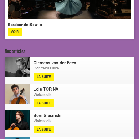
Sarabande Soufie
VOIR
Nos artistes
Clemens van der Feen
Contrebassiste
LA SUITE
Lois TORINA
Violoncelle
LA SUITE
Soni Siecinski
Violoncelle
LA SUITE