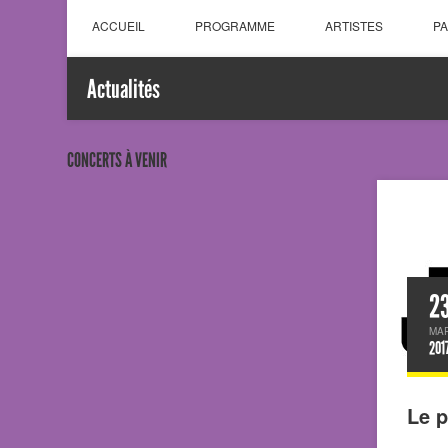
ACCUEIL
PROGRAMME
ARTISTES
P
Actualités
CONCERTS À VENIR
2
MA
201
Le 