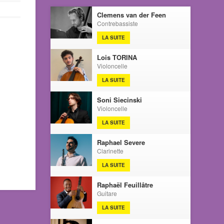
Clemens van der Feen
Contrebassiste
LA SUITE
Lois TORINA
Violoncelle
LA SUITE
Soni Siecinski
Violoncelle
LA SUITE
Raphael Severe
Clarinette
LA SUITE
Raphaël Feuillâtre
Guitare
LA SUITE