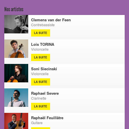
Nos artistes
Clemens van der Feen
Contrebassiste
LA SUITE
Lois TORINA
Violoncelle
LA SUITE
Soni Siecinski
Violoncelle
LA SUITE
Raphael Severe
Clarinette
LA SUITE
Raphaël Feuillâtre
Guitare