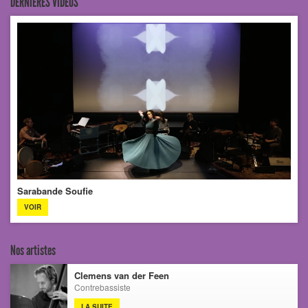
DERNIÈRES VIDEOS
Sarabande Soufie
VOIR
Nos artistes
Clemens van der Feen
Contrebassiste
LA SUITE