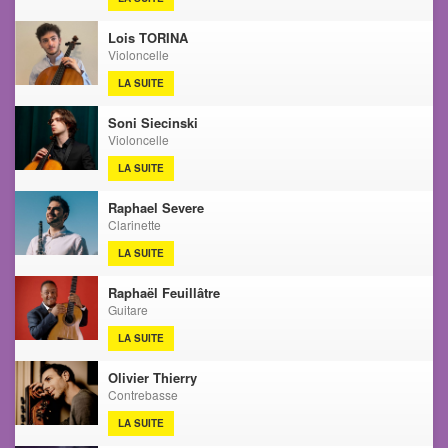
Lois TORINA
Violoncelle
LA SUITE
Soni Siecinski
Violoncelle
LA SUITE
Raphael Severe
Clarinette
LA SUITE
Raphaël Feuillâtre
Guitare
LA SUITE
Olivier Thierry
Contrebasse
LA SUITE