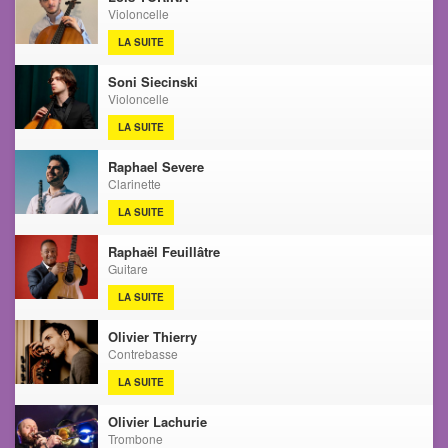
Violoncelle
LA SUITE
Soni Siecinski
Violoncelle
LA SUITE
Raphael Severe
Clarinette
LA SUITE
Raphaël Feuillâtre
Guitare
LA SUITE
Olivier Thierry
Contrebasse
LA SUITE
Olivier Lachurie
Trombone