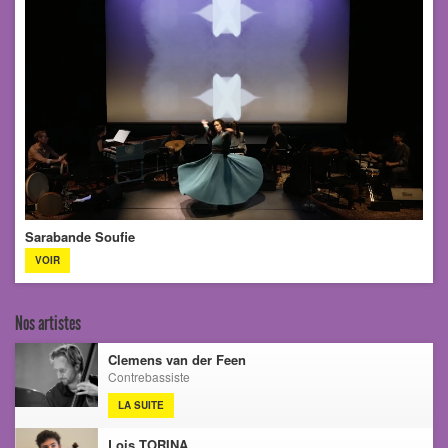
Sarabande Soufie
VOIR
Nos artistes
Clemens van der Feen
Contrebassiste
LA SUITE
Lois TORINA