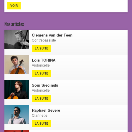
VOIR
Nos artistes
Clemens van der Feen
Contrebassiste
LA SUITE
Lois TORINA
Violoncelle
LA SUITE
Soni Siecinski
Violoncelle
LA SUITE
Raphael Severe
Clarinette
LA SUITE