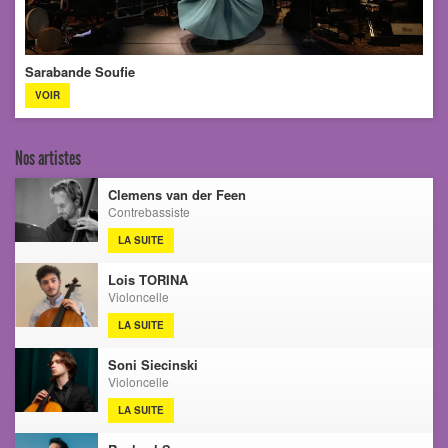
Sarabande Soufie
VOIR
Nos artistes
Clemens van der Feen
Contrebassiste
LA SUITE
Lois TORINA
Violoncelle
LA SUITE
Soni Siecinski
Violoncelle
LA SUITE