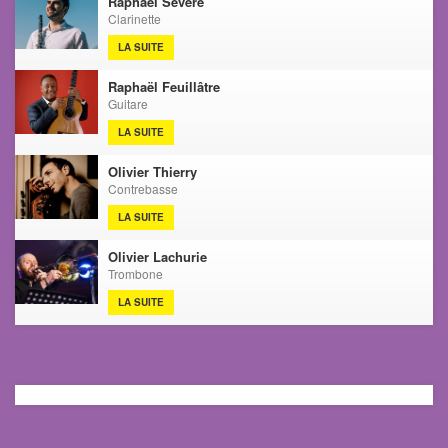
Raphael Severe
Clarinette
LA SUITE
Raphaël Feuillâtre
Guitare
LA SUITE
Olivier Thierry
Contrebasse
LA SUITE
Olivier Lachurie
Trombone
LA SUITE