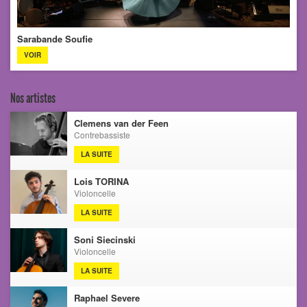
Sarabande Soufie
VOIR
Nos artistes
Clemens van der Feen
Contrebassiste
LA SUITE
Lois TORINA
Violoncelle
LA SUITE
Soni Siecinski
Violoncelle
LA SUITE
Raphael Severe