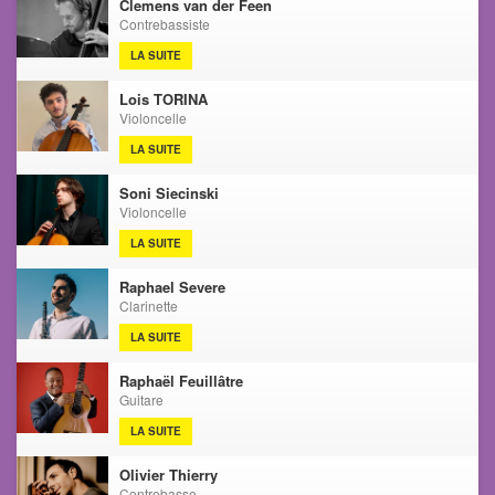
Clemens van der Feen
Contrebassiste
LA SUITE
Lois TORINA
Violoncelle
LA SUITE
Soni Siecinski
Violoncelle
LA SUITE
Raphael Severe
Clarinette
LA SUITE
Raphaël Feuillâtre
Guitare
LA SUITE
Olivier Thierry
Contrebasse