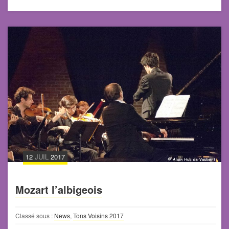
12
JUIL
2017
Mozart l’albigeois
Classé sous :
News
,
Tons Voisins 2017