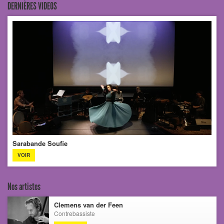
DERNIÈRES VIDEOS
Sarabande Soufie
VOIR
Nos artistes
Clemens van der Feen
Contrebassiste