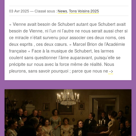
03
Avr
2025
— Classé sous :
News
,
Tons Voisins 2025
« Vienne avait besoin de Schubert autant que Schubert avait
besoin de Vienne, ni l’un ni l’autre ne nous serait aussi cher si
ce miracle n’était survenu pour associer ces deux noms, ces
deux esprits , ces deux cœurs. » Marcel Brion de l’Académie
française « Face à la musique de Schubert, les larmes
coulent sans questionner l’âme auparavant, puisqu’elle se
précipite sur nous avec la force même de réalité. Nous
pleurons, sans savoir pourquoi ; parce que nous ne
->