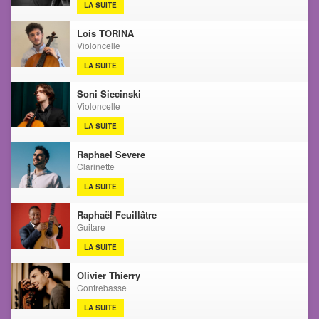
LA SUITE
Lois TORINA
Violoncelle
LA SUITE
Soni Siecinski
Violoncelle
LA SUITE
Raphael Severe
Clarinette
LA SUITE
Raphaël Feuillâtre
Guitare
LA SUITE
Olivier Thierry
Contrebasse
LA SUITE