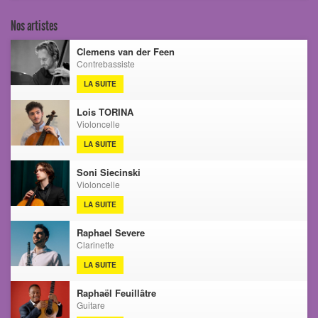
Nos artistes
Clemens van der Feen
Contrebassiste
LA SUITE
Lois TORINA
Violoncelle
LA SUITE
Soni Siecinski
Violoncelle
LA SUITE
Raphael Severe
Clarinette
LA SUITE
Raphaël Feuillâtre
Guitare