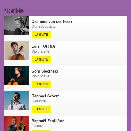
Nos artistes
Clemens van der Feen
Contrebassiste
LA SUITE
Lois TORINA
Violoncelle
LA SUITE
Soni Siecinski
Violoncelle
LA SUITE
Raphael Severe
Clarinette
LA SUITE
Raphaël Feuillâtre
Guitare