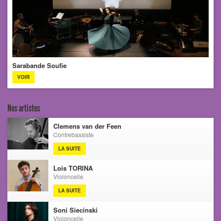
Sarabande Soufie
VOIR
Nos artistes
Clemens van der Feen
Contrebassiste
LA SUITE
Lois TORINA
Violoncelle
LA SUITE
Soni Siecinski
Violoncelle