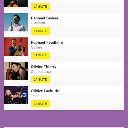
LA SUITE
Raphael Severe
Clarinette
LA SUITE
Raphaël Feuillâtre
Guitare
LA SUITE
Olivier Thierry
Contrebasse
LA SUITE
Olivier Lachurie
Trombone
LA SUITE