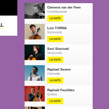
Clemens van der Feen
Contrebassiste
LA SUITE
AL
Lois TORINA
Violoncelle
LA SUITE
Soni Siecinski
Violoncelle
LA SUITE
Raphael Severe
Clarinette
LA SUITE
Raphaël Feuillâtre
Guitare
LA SUITE