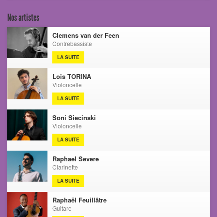
Nos artistes
Clemens van der Feen
Contrebassiste
LA SUITE
Lois TORINA
Violoncelle
LA SUITE
Soni Siecinski
Violoncelle
LA SUITE
Raphael Severe
Clarinette
LA SUITE
Raphaël Feuillâtre
Guitare