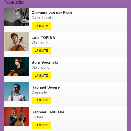
Nos artistes
Clemens van der Feen
Contrebassiste
LA SUITE
Lois TORINA
Violoncelle
LA SUITE
Soni Siecinski
Violoncelle
LA SUITE
Raphael Severe
Clarinette
LA SUITE
Raphaël Feuillâtre
Guitare
LA SUITE