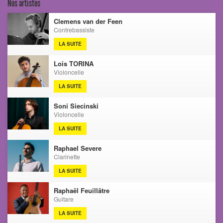
Nos artistes
Clemens van der Feen
Contrebassiste
LA SUITE
Lois TORINA
Violoncelle
LA SUITE
Soni Siecinski
Violoncelle
LA SUITE
Raphael Severe
Clarinette
LA SUITE
Raphaël Feuillâtre
Guitare
LA SUITE